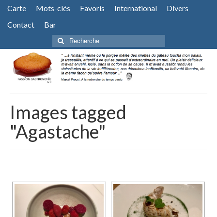
Carte
Mots-clés
Favoris
International
Divers
Contact
Bar
Rechercher
:
Images tagged
"Agastache"