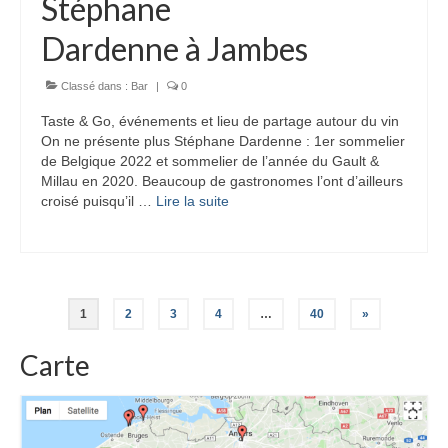
Stéphane
Dardenne à Jambes
Classé dans :
Bar
|
0
Taste & Go, événements et lieu de partage autour du vin
On ne présente plus Stéphane Dardenne : 1er sommelier
de Belgique 2022 et sommelier de l’année du Gault &
Millau en 2020. Beaucoup de gastronomes l’ont d’ailleurs
croisé puisqu’il …
Lire la suite­­
Pagination
1
2
3
4
…
40
»
des
Carte
publications