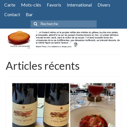
Carte
Mots-clés
Favoris
International
Divers
Contact
Bar
Rechercher
:
Articles récents