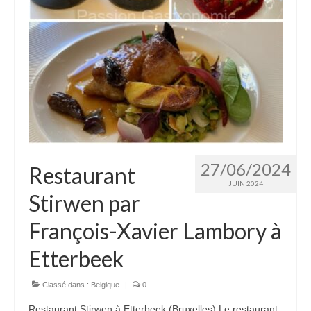
27/06/2024
Restaurant
JUIN 2024
Stirwen par
François-Xavier Lambory à
Etterbeek
Classé dans :
Belgique
|
0
Restaurant Stirwen à Etterbeek (Bruxelles) Le restaurant