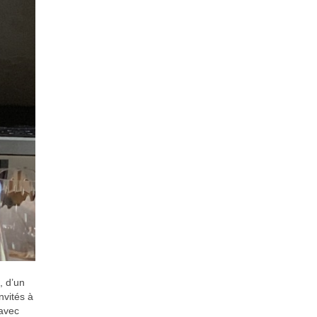
, d’un
nvités à
 avec