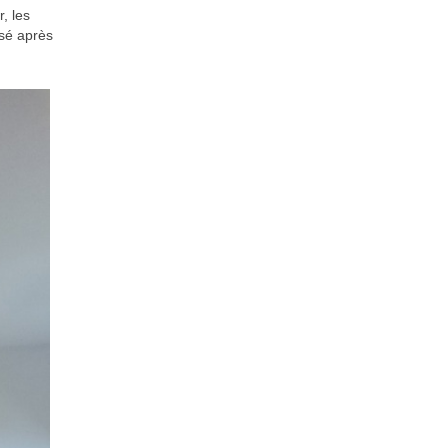
, les
osé après