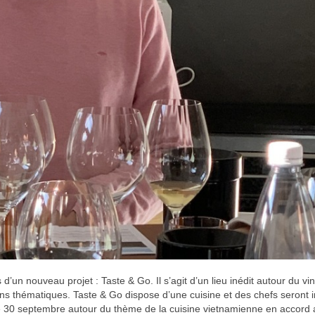
 nouveau projet : Taste & Go. Il s’agit d’un lieu inédit autour du vin
ons thématiques. Taste & Go dispose d’une cuisine et des chefs seront i
le 30 septembre autour du thème de la cuisine vietnamienne en accord