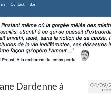
vers
Contact
Bar
hane Dardenne à
04/09/
SEP 202