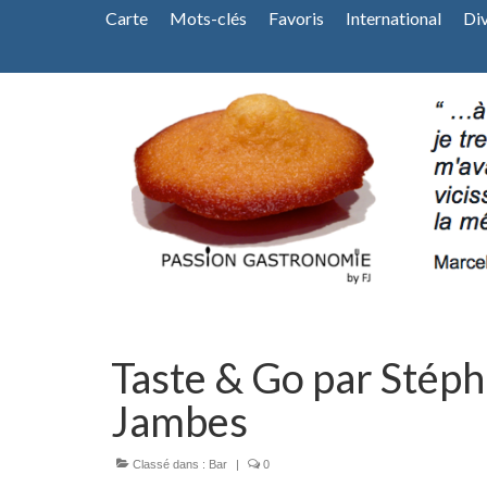
Carte
Mots-clés
Favoris
International
Di
Taste & Go par Stép
Jambes
Classé dans :
Bar
|
0