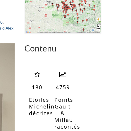
20
.
 d’Alex
,
Contenu
180
4759
Etoiles
Points
Michelin
Gault
décrites
&
Millau
racontés