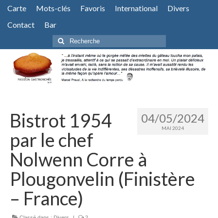
Carte
Mots-clés
Favoris
International
Divers
Contact
Bar
Rechercher
:
Bistrot 1954
04/05/2024
MAI 2024
par le chef
Nolwenn Corre à
Plougonvelin (Finistère
– France)
Classé dans :
Divers
|
2