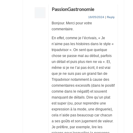
PassionGastronomie
16/05/2024
|
Reply
Bonjour. Merci pour votre
commentaire.
En effet, comme je l’écrivais, « Je
n’aime pas les histoires dans le style «
tripadvisor ». On sent que quelque
chose se passe mal au début, parfois
un détail et puis plus rien ne va ». Et,
même si je ne l’ai pas écrit, il est vrai
que je ne suis pas un grand fan de
Tripadvisor notamment à cause des
commentaires excessifs (dans le positif
comme dans le négatif) et souvent
manquant de détails. Dire qu’un plat
est super (ou, pour reprendre une
expression à la mode, une dinguerie),
cela n’aide pas beaucoup car chacun
a ses goûts et son jugement de valeur.
Je préfère, par exemple, lire les
raisons pour lesquelles la personne