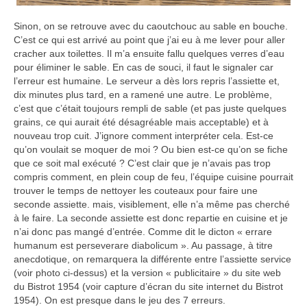
Sinon, on se retrouve avec du caoutchouc au sable en bouche.
C’est ce qui est arrivé au point que j’ai eu à me lever pour aller
cracher aux toilettes. Il m’a ensuite fallu quelques verres d’eau
pour éliminer le sable. En cas de souci, il faut le signaler car
l’erreur est humaine. Le serveur a dès lors repris l’assiette et,
dix minutes plus tard, en a ramené une autre. Le problème,
c’est que c’était toujours rempli de sable (et pas juste quelques
grains, ce qui aurait été désagréable mais acceptable) et à
nouveau trop cuit. J’ignore comment interpréter cela. Est-ce
qu’on voulait se moquer de moi ? Ou bien est-ce qu’on se fiche
que ce soit mal exécuté ? C’est clair que je n’avais pas trop
compris comment, en plein coup de feu, l’équipe cuisine pourrait
trouver le temps de nettoyer les couteaux pour faire une
seconde assiette. mais, visiblement, elle n’a même pas cherché
à le faire. La seconde assiette est donc repartie en cuisine et je
n’ai donc pas mangé d’entrée. Comme dit le dicton « errare
humanum est perseverare diabolicum ». Au passage, à titre
anecdotique, on remarquera la différente entre l’assiette service
(voir photo ci-dessus) et la version « publicitaire » du site web
du Bistrot 1954 (voir capture d’écran du site internet du Bistrot
1954). On est presque dans le jeu des 7 erreurs.