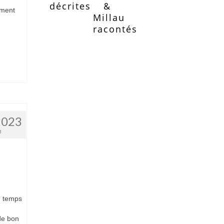
décrites
&
iment
Millau
racontés
2023
3
n temps
de bon