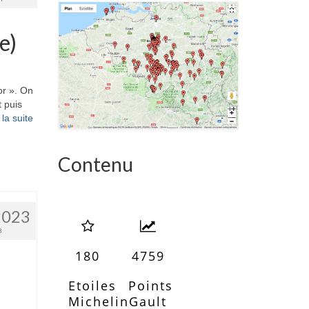
e)
or ». On
 puis
la suite­­
Contenu
2023
3
180
4759
Etoiles
Points
Michelin
Gault