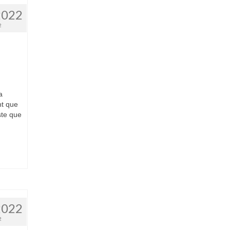
2022
2
a
nt que
este que
2022
2