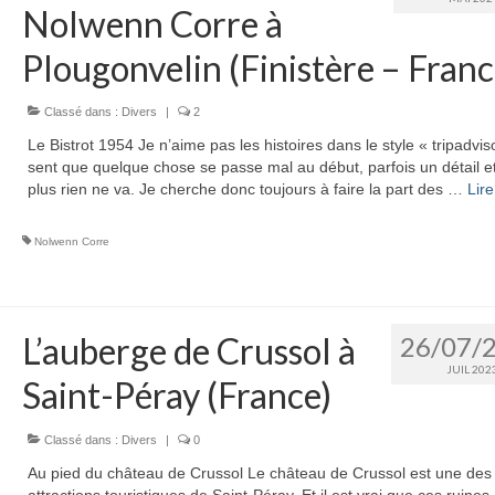
Nolwenn Corre à
Plougonvelin (Finistère – Franc
Classé dans :
Divers
|
2
Le Bistrot 1954 Je n’aime pas les histoires dans le style « tripadvis
sent que quelque chose se passe mal au début, parfois un détail et
plus rien ne va. Je cherche donc toujours à faire la part des …
Lire 
Nolwenn Corre
L’auberge de Crussol à
26/07/
JUIL 202
Saint-Péray (France)
Classé dans :
Divers
|
0
Au pied du château de Crussol Le château de Crussol est une des
attractions touristiques de Saint-Péray. Et il est vrai que ces ruines,