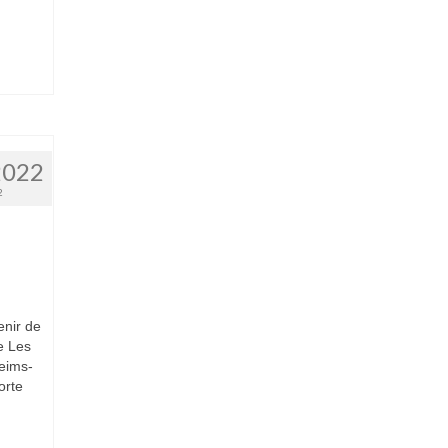
2022
2
enir de
e Les
eims-
orte