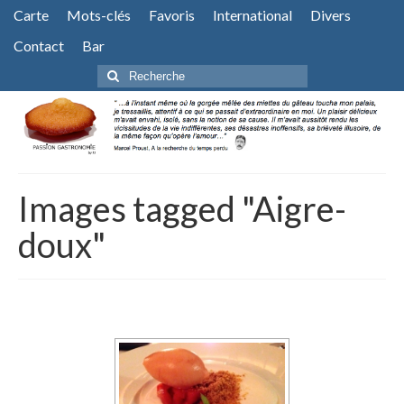
Carte
Mots-clés
Favoris
International
Divers
Contact
Bar
Rechercher
:
Images tagged "Aigre-
doux"