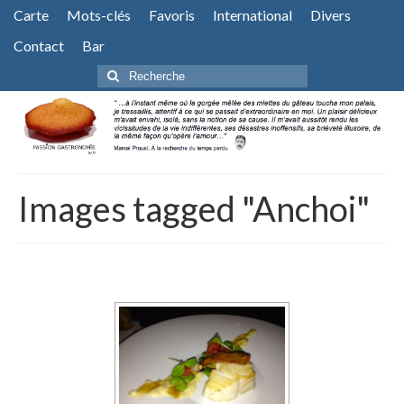
Carte
Mots-clés
Favoris
International
Divers
Contact
Bar
Rechercher
:
Images tagged "Anchoi"