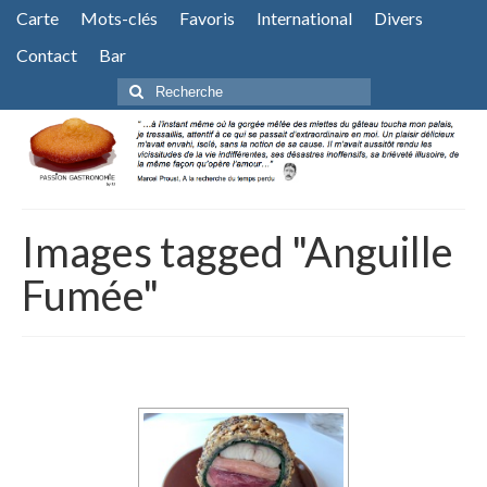
Carte
Mots-clés
Favoris
International
Divers
Contact
Bar
Rechercher
:
Images tagged "Anguille
Fumée"