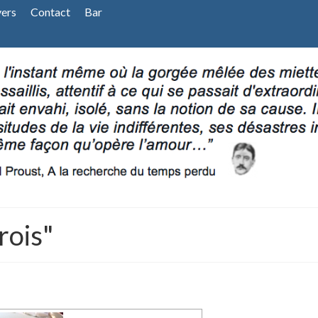
vers
Contact
Bar
rois"