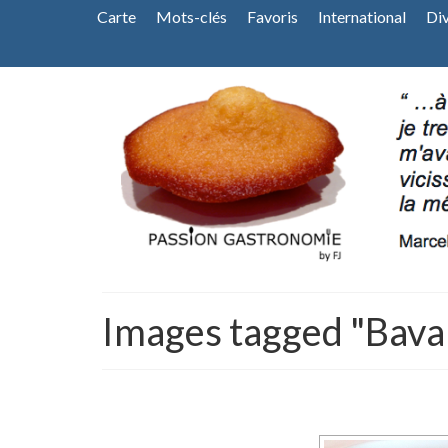
Carte
Mots-clés
Favoris
International
Di
Images tagged "Bava