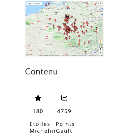
Contenu
180
4759
Etoiles
Points
Michelin
Gault