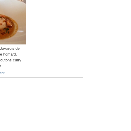
Bavarois de
de homard,
routons curry
@
ent