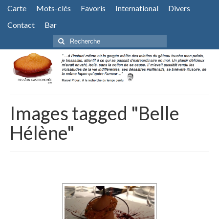
Carte
Mots-clés
Favoris
International
Divers
Contact
Bar
Rechercher
:
Images tagged "Belle
Hélène"