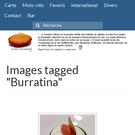
Carte
Mots-clés
Favoris
International
Divers
Contact
Bar
Rechercher
:
Images tagged
"Burratina"