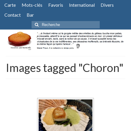
Carte
Mots-clés
Favoris
International
Divers
Contact
Bar
Rechercher
:
Images tagged "Choron"