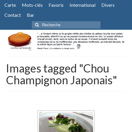
Carte
Mots-clés
Favoris
International
Divers
Contact
Bar
Rechercher
:
Images tagged "Chou
Champignon Japonais"