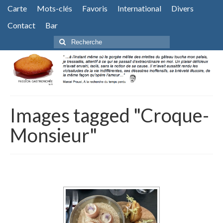
Carte
Mots-clés
Favoris
International
Divers
Contact
Bar
Rechercher
:
Images tagged "Croque-
Monsieur"