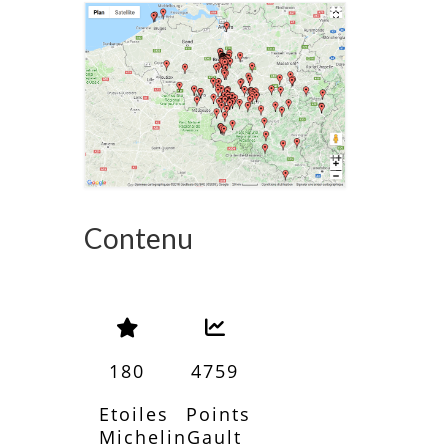
Contenu
180
4759
Etoiles
Points
Michelin
Gault