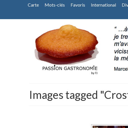
Carte
Mots-clés
Favoris
International
Di
Images tagged "Crost