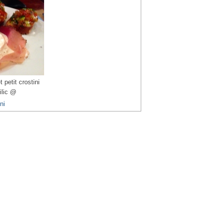
 petit crostini
ilic @
ni