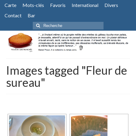
Carte
Mots-clés
Favoris
International
Divers
Contact
Bar
Rechercher
:
Images tagged "Fleur de
sureau"