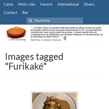
Carte
Mots-clés
Favoris
International
Divers
Contact
Bar
Rechercher
:
Images tagged
"Furikaké"