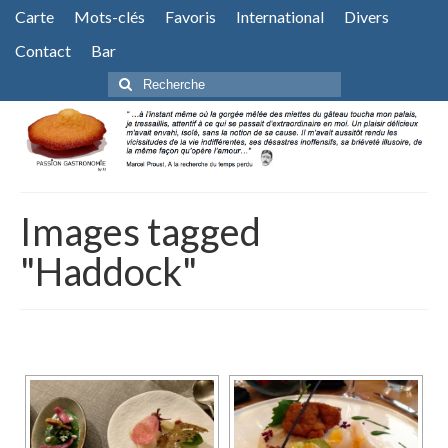
Carte
Mots-clés
Favoris
International
Divers
Contact
Bar
Rechercher
:
Images tagged
"Haddock"