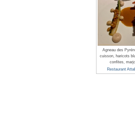
Agneau des Pyrén
cuisson, haricots b
confites, marj
Restaurant Atta