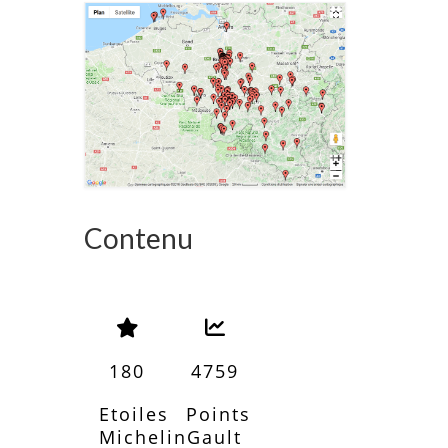
Contenu
180
4759
Etoiles
Points
Michelin
Gault