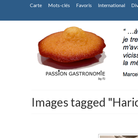
Carte
Mots-clés
Favoris
International
Di
Images tagged "Haric