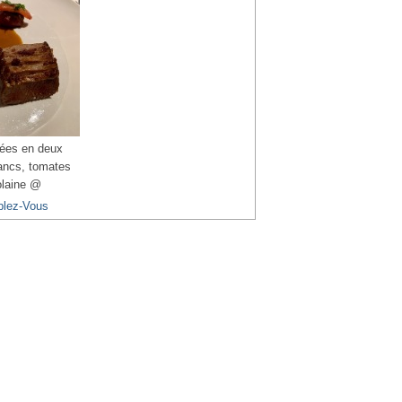
ées en deux
lancs, tomates
olaine @
blez-Vous