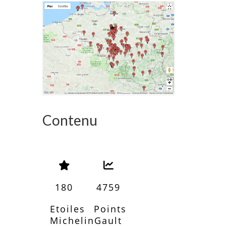
Contenu
180
4759
Etoiles
Points
Michelin
Gault