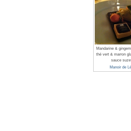
Mandarine & gingemb
thé vert & marron gl
sauce suze
Manoir de Lé