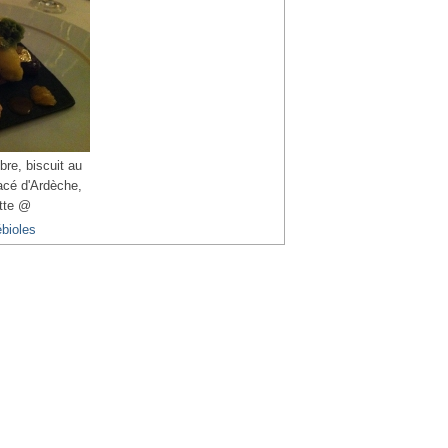
re, biscuit au
acé d'Ardèche,
tte @
bioles