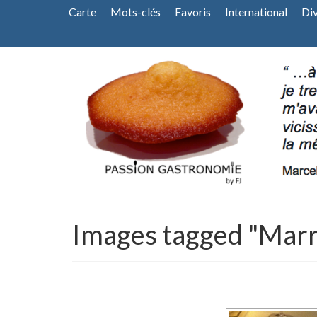
Carte
Mots-clés
Favoris
International
Di
Images tagged "Marr