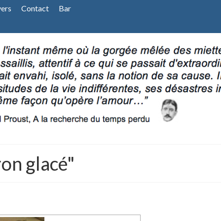
vers
Contact
Bar
on glacé"