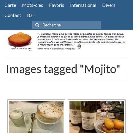
Carte
Mots-clés
Favoris
International
Divers
Contact
Bar
Rechercher
:
Images tagged "Mojito"