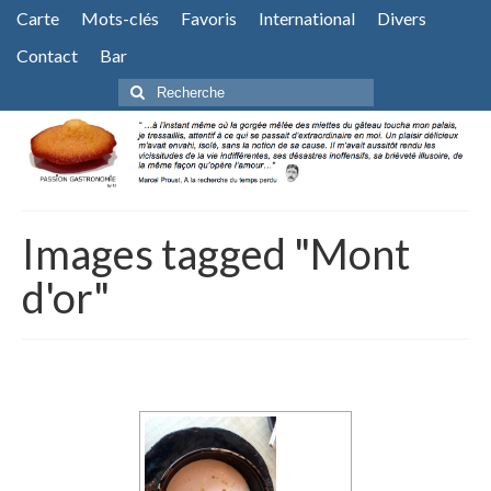
Carte
Mots-clés
Favoris
International
Divers
Contact
Bar
Rechercher
:
Images tagged "Mont
d'or"