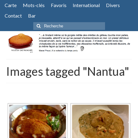
Carte
Mots-clés
Favoris
International
Divers
Contact
Bar
Rechercher
:
Images tagged "Nantua"