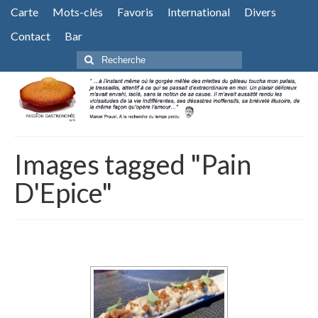
Carte
Mots-clés
Favoris
International
Divers
Contact
Bar
Rechercher
:
Images tagged "Pain
D'Epice"