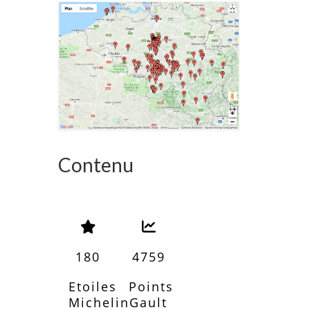
Contenu
180
4759
Etoiles
Points
Michelin
Gault