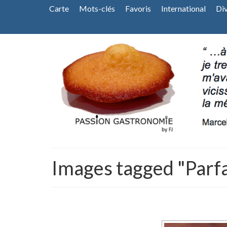
Carte
Mots-clés
Favoris
International
Di
Images tagged "Parfa