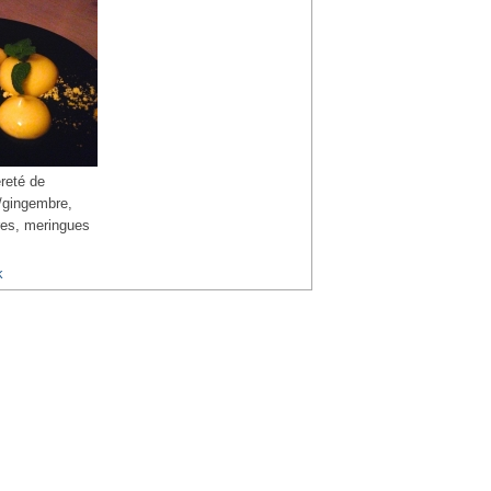
èreté de
/gingembre,
ires, meringues
k