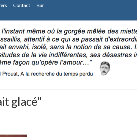
vers
Contact
Bar
it glacé"