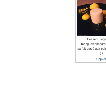
Dessert : lég
mangue/coriandre
parfait glacé aux po
@
Uppkö