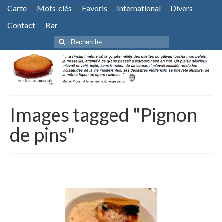
Carte
Mots-clés
Favoris
International
Divers
Contact
Bar
Rechercher
:
Images tagged "Pignon
de pins"