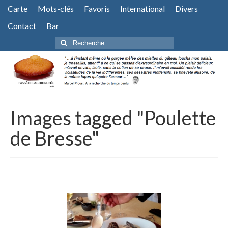
Carte
Mots-clés
Favoris
International
Divers
Contact
Bar
Rechercher
:
Images tagged "Poulette
de Bresse"