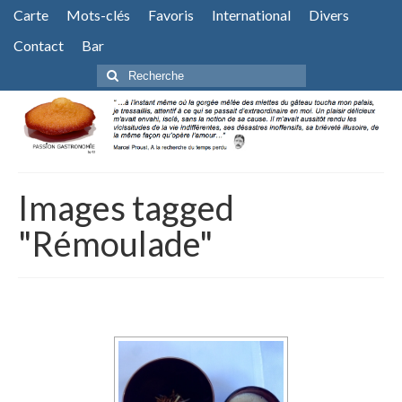
Carte
Mots-clés
Favoris
International
Divers
Contact
Bar
Rechercher
:
Images tagged
"Rémoulade"