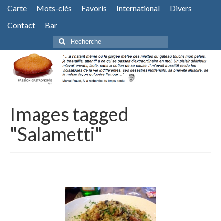
Carte
Mots-clés
Favoris
International
Divers
Contact
Bar
Rechercher
:
Images tagged
"Salametti"