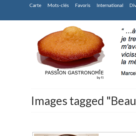
Carte
Mots-clés
Favoris
International
Di
Images tagged "Beau