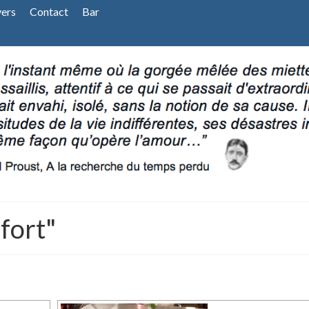
vers
Contact
Bar
fort"