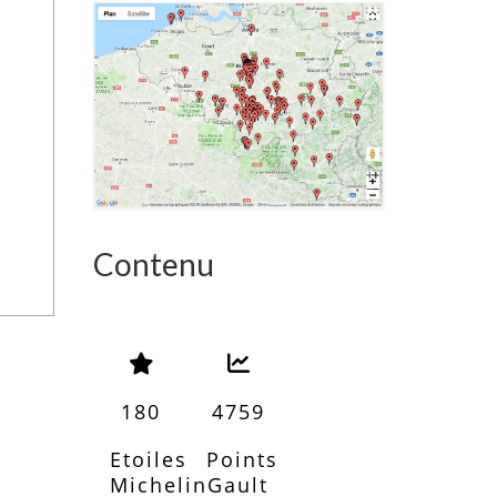
Contenu
180
4759
Etoiles
Points
Michelin
Gault