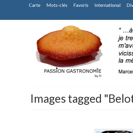
Carte
Mots-clés
Favoris
International
Di
Images tagged "Belo