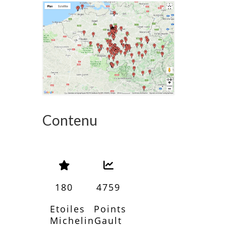
Contenu
180
4759
Etoiles
Points
Michelin
Gault