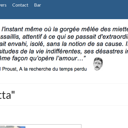
vers
Contact
Bar
tta"