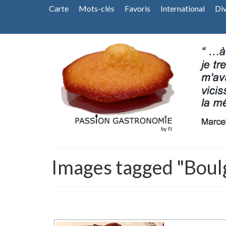
Carte
Mots-clés
Favoris
International
Di
Images tagged "Boul