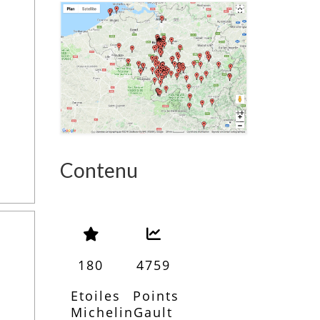
Contenu
180
4759
Etoiles
Points
Michelin
Gault