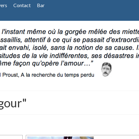
vers
Contact
Bar
gour"