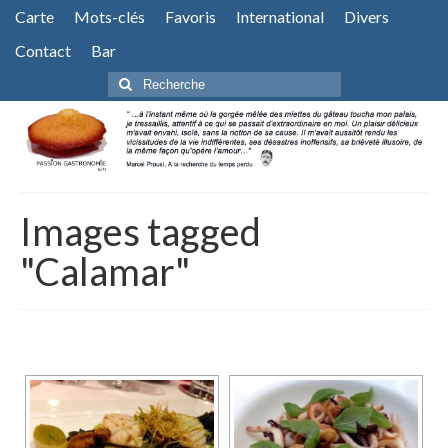
Carte
Mots-clés
Favoris
International
Divers
Contact
Bar
Rechercher
:
Images tagged
"Calamar"