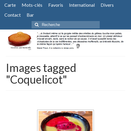
Carte
Mots-clés
Favoris
International
Divers
Contact
Bar
Rechercher
:
Images tagged
"Coquelicot"