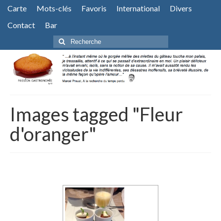
Carte
Mots-clés
Favoris
International
Divers
Contact
Bar
Rechercher
:
Images tagged "Fleur
d'oranger"