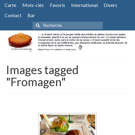
Carte
Mots-clés
Favoris
International
Divers
Contact
Bar
Rechercher
:
Images tagged
"Fromagen"