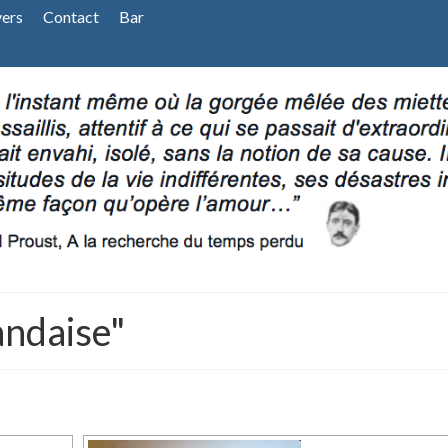
vers
Contact
Bar
andaise"