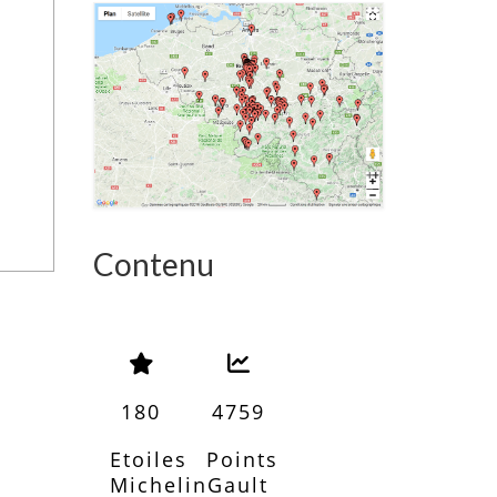
Contenu
180
4759
Etoiles
Points
Michelin
Gault