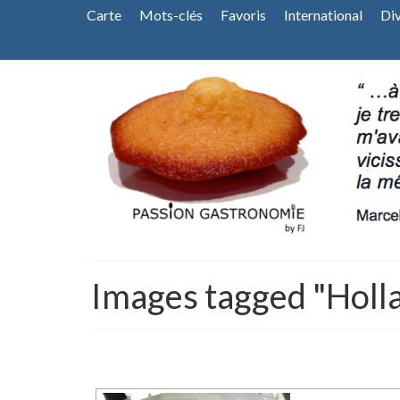
Carte
Mots-clés
Favoris
International
Di
Images tagged "Holl