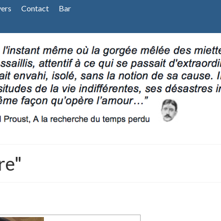
vers
Contact
Bar
re"