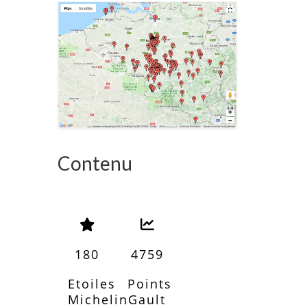
Contenu
180
4759
Etoiles
Points
Michelin
Gault