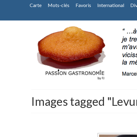
Carte
Mots-clés
Favoris
International
Di
Images tagged "Levu