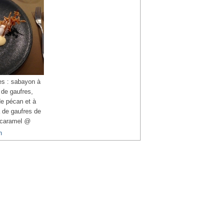
es : sabayon à
 de gaufres,
 de pécan et à
a de gaufres de
 caramel @
n