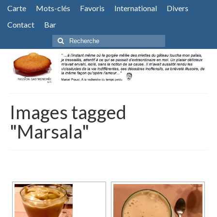
Carte
Mots-clés
Favoris
International
Divers
Contact
Bar
Rechercher
:
Images tagged
"Marsala"