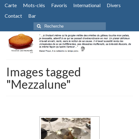
Carte
Mots-clés
Favoris
International
Divers
Contact
Bar
Rechercher
:
Images tagged
"Mezzalune"