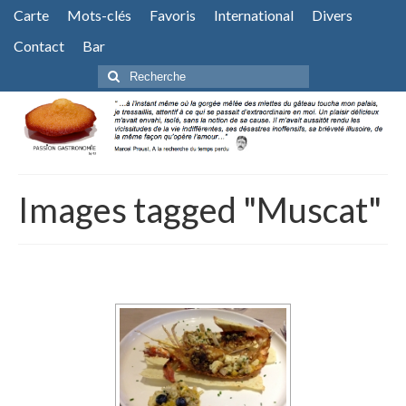
Carte
Mots-clés
Favoris
International
Divers
Contact
Bar
Rechercher
:
Images tagged "Muscat"