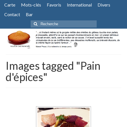
Carte
Mots-clés
Favoris
International
Divers
Contact
Bar
Rechercher
:
Images tagged "Pain
d'épices"