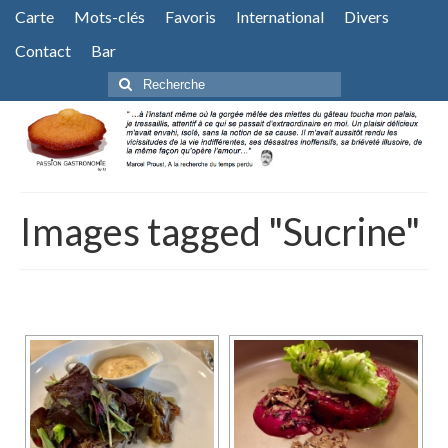
Carte
Mots-clés
Favoris
International
Divers
Contact
Bar
Rechercher
:
Images tagged "Sucrine"