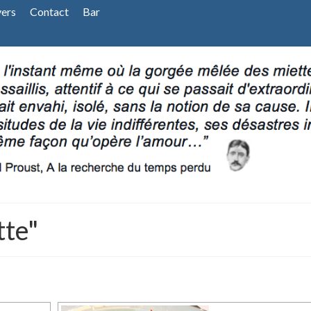
vers
Contact
Bar
tte"