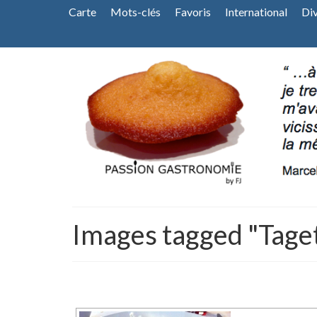
Carte
Mots-clés
Favoris
International
Di
Images tagged "Tage