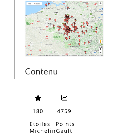
Contenu
180
4759
Etoiles
Points
Michelin
Gault