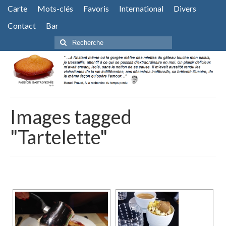
Carte
Mots-clés
Favoris
International
Divers
Contact
Bar
Rechercher
:
Images tagged
"Tartelette"