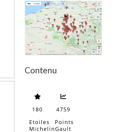
Contenu
180
4759
Etoiles
Points
Michelin
Gault