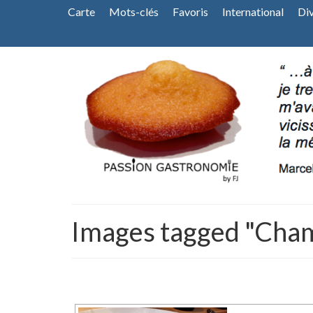
Carte
Mots-clés
Favoris
International
Di
Images tagged "Cha