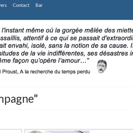
vers
Contact
Bar
mpagne"