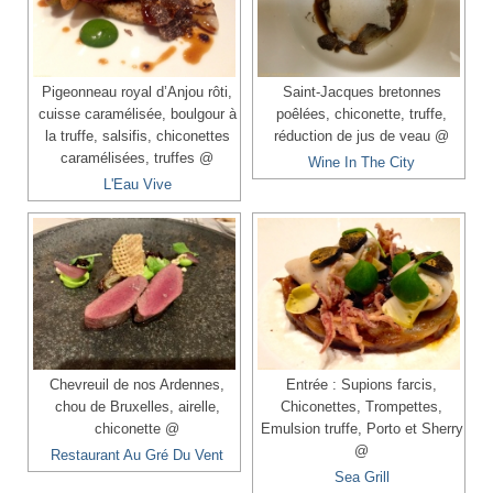
Pigeonneau royal d’Anjou rôti,
Saint-Jacques bretonnes
cuisse caramélisée, boulgour à
poêlées, chiconette, truffe,
la truffe, salsifis, chiconettes
réduction de jus de veau @
caramélisées, truffes @
Wine In The City
L'Eau Vive
Chevreuil de nos Ardennes,
Entrée : Supions farcis,
chou de Bruxelles, airelle,
Chiconettes, Trompettes,
chiconette @
Emulsion truffe, Porto et Sherry
@
Restaurant Au Gré Du Vent
Sea Grill