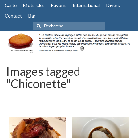
Carte
Mots-clés
Favoris
International
Divers
Contact
Bar
Rechercher
:
Images tagged
"Chiconette"