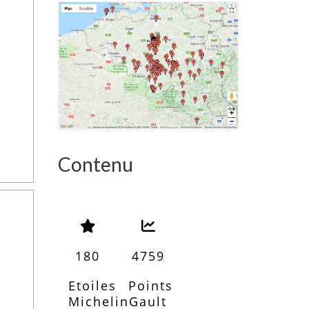
Contenu
180
4759
Etoiles
Points
Michelin
Gault