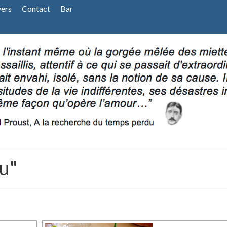
vers
Contact
Bar
u"