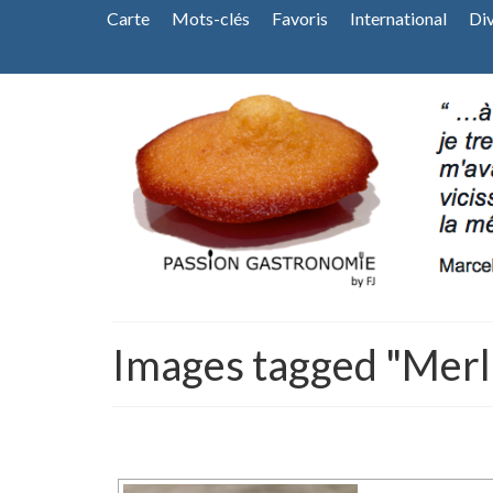
Carte
Mots-clés
Favoris
International
Di
Images tagged "Merl