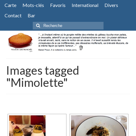
Carte
Mots-clés
Favoris
International
Divers
Contact
Bar
Rechercher
:
Images tagged
"Mimolette"