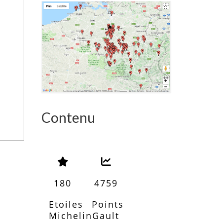
Contenu
180
4759
Etoiles
Points
Michelin
Gault