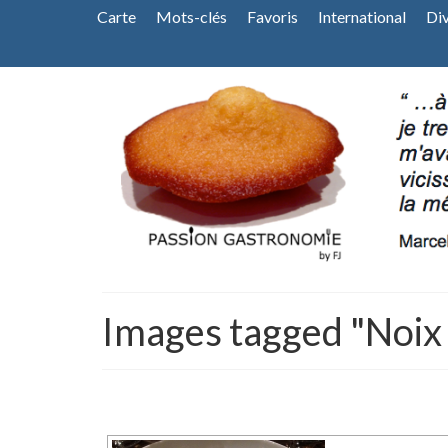
Carte
Mots-clés
Favoris
International
Di
Images tagged "Noix